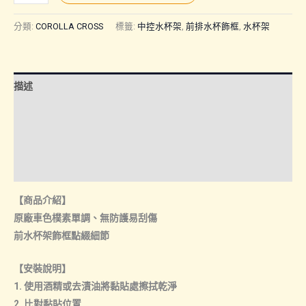
CROSS
26
分類:
COROLLA CROSS
標籤:
中控水杯架
,
前排水杯飾框
,
水杯架
年
改
款
描述
後
｜
額外資訊
前
諮詢管道-線上購買
水
杯
諮詢管道-門市取貨
架
【商品介紹】
數
原廠車色樸素單調、無防護易刮傷
量
前水杯架飾框點綴細節
【安裝說明】
1. 使用酒精或去漬油將黏貼處擦拭乾淨
2. 比對黏貼位置