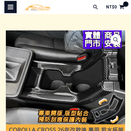
跳
搜
NT$
0
至
尋
主
要
內
容