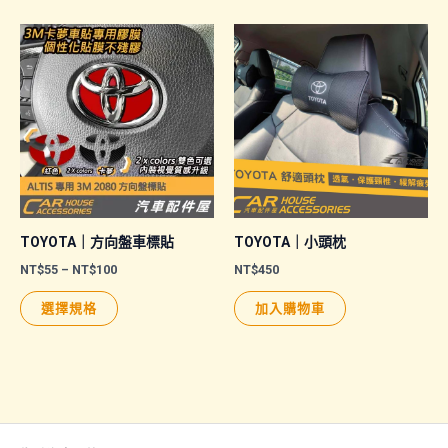
TOYOTA｜方向盤車標貼
TOYOTA｜小頭枕
價
NT$
55
–
NT$
100
NT$
450
格
此
範
選擇規格
加入購物車
圍：
產
NT$55
品
到
NT$100
有
多
種