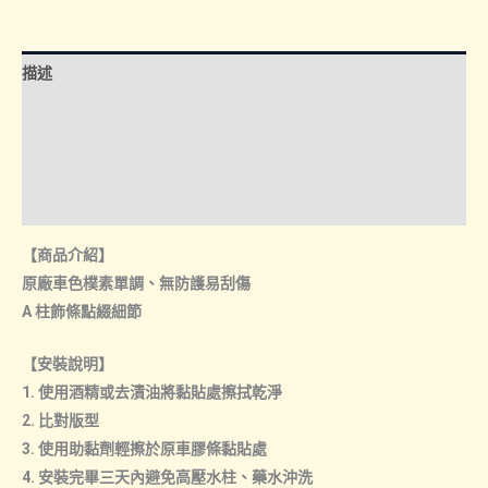
A
柱
飾
描述
條
數
額外資訊
量
諮詢管道-線上購買
諮詢管道-門市取貨
【商品介紹】
原廠車色樸素單調、無防護易刮傷
A 柱飾條點綴細節
【安裝說明】
1. 使用酒精或去漬油將黏貼處擦拭乾淨
2. 比對版型
3. 使用助黏劑輕擦於原車膠條黏貼處
4. 安裝完畢三天內避免高壓水柱、藥水沖洗