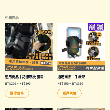
相關商品
通用商品｜記憶頭枕 腰靠
通用商品｜手機架
價
價
NT$
290
–
NT$
390
NT$
150
–
NT$
350
格
格
此
此
範
範
選擇規格
選擇規格
圍：
圍：
產
產
NT$290
NT$150
品
品
到
到
NT$390
NT$350
有
有