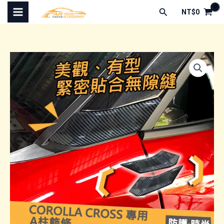
跳
搜
NT$
0
至
尋
主
要
內
容