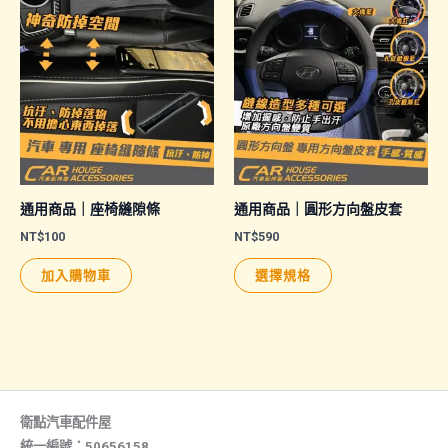
多
多
種
種
款
款
式。
式。
可
可
在
在
產
產
品
品
通用商品｜座椅縫隙條
通用商品｜圓形方向盤皮套
頁
頁
NT$
100
NT$
590
面
面
此
加入購物車
選擇規格
選
選
產
擇
擇
品
選
選
有
項
項
多
種
款
衛點汽車配件屋
式。
統一編號：50656158