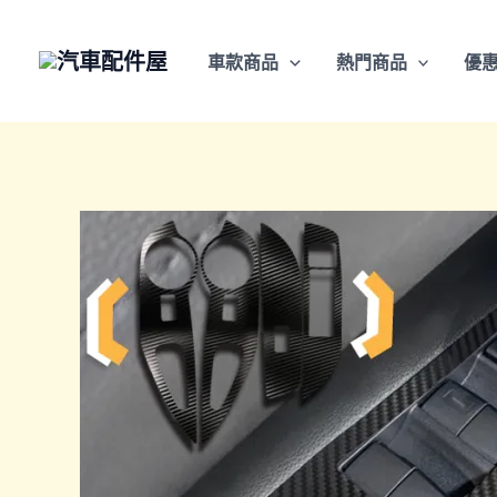
跳
至
車款商品
熱門商品
優
主
要
內
容