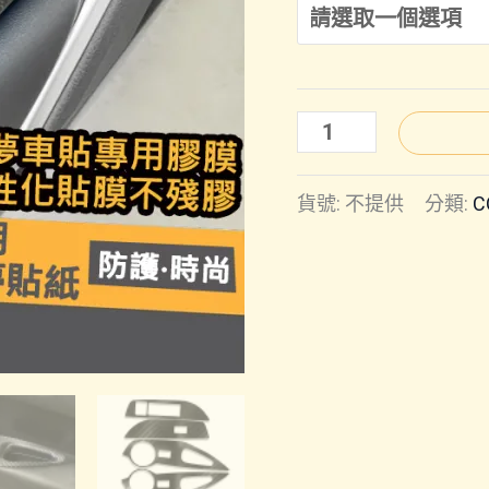
COROLLA
CROSS
貨號:
不提供
分類:
C
｜
窗
控
貼
膜
數
量