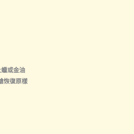
上蠟或金油
槍恢復原樣