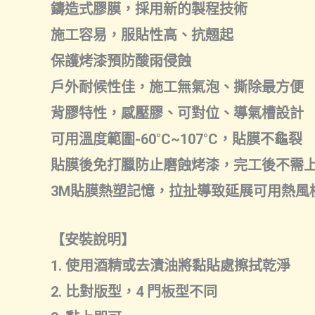
鑄造式膠膜，採用新的製程技術
施工容易，服貼性高、抗翹起
保護烤漆預防酸雨侵蝕
戶外耐候性佳，施工無氣泡、撕除最方便
背膠特性，感壓膠、可對位、導氣槽設計
可用溫度範圍-60°C~107°C，貼膜不龜裂
貼膜後免打臘防止磨蝕烤漆，完工後不需
3M貼膜熱塑記憶，拉扯導致延展可用熱風
【安裝說明】
1. 使用酒精或去漬油將黏貼處擦拭乾淨
2. 比對版型，4 門板型不同