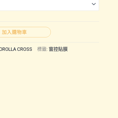
範
圍：
NT$600
加入購物車
到
OROLLA CROSS
標籤:
窗控貼膜
NT$750