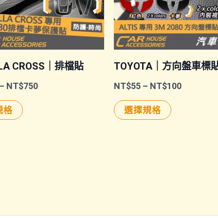
LLA CROSS｜排檔貼
TOYOTA｜方向盤車標
價
價
–
NT$
750
NT$
55
–
NT$
100
格
格
此
此
範
範
規格
選擇規格
圍：
圍：
產
產
NT$600
NT$55
品
品
到
到
NT$750
NT$100
有
有
多
多
種
種
款
款