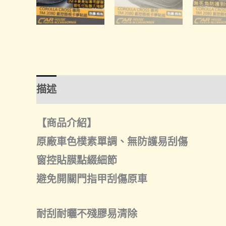
描述
額外資訊
諮詢管道-線上購買
諮
【商品介紹】
原廠車色樸素單調、無防護易刮傷
窗控貼膜點綴細節
避免開關門指甲刮傷原車
耐刮耐曬不殘膠易清除