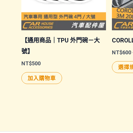
【通用商品｜TPU 外門碗－大
CORO
號】
NT$
600
NT$
500
選擇
加入購物車