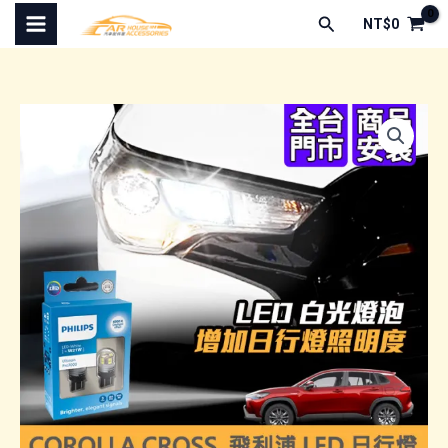
跳
搜
NT$
0
至
尋
主
要
內
容