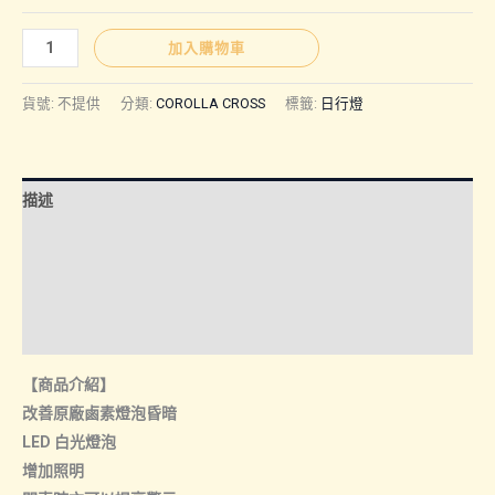
圍：
COROLLA
加入購物車
CROSS
NT$1,40
｜
貨號:
不提供
分類:
COROLLA CROSS
標籤:
日行燈
日
行
到
燈
描述
數
NT$1,50
量
額外資訊
諮詢管道-線上購買
諮詢管道-門市取貨
【商品介紹】
改善原廠鹵素燈泡昏暗
LED 白光燈泡
增加照明