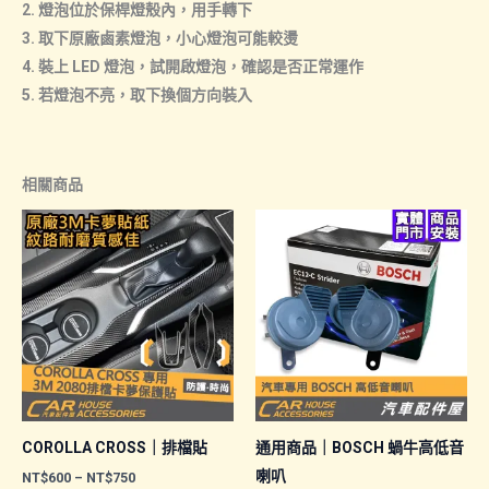
2. 燈泡位於保桿燈殼內，用手轉下
3. 取下原廠鹵素燈泡，小心燈泡可能較燙
4. 裝上 LED 燈泡，試開啟燈泡，確認是否正常運作
5. 若燈泡不亮，取下換個方向裝入
相關商品
COROLLA CROSS｜排檔貼
通用商品｜BOSCH 蝸牛高低音
喇叭
價
NT$
600
–
NT$
750