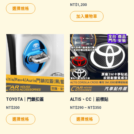
格
NT$
1,200
此
範
選擇規格
圍：
產
NT$600
加入購物車
品
到
NT$750
有
多
種
款
式。
可
在
產
品
頁
TOYOTA｜門鎖扣蓋
ALTIS、CC｜前標貼
面
價
NT$
200
NT$
290
–
NT$
350
格
選
此
此
範
選擇規格
選擇規格
擇
圍：
產
產
NT$290
選
品
品
到