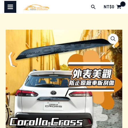
跳
搜
NT$
0
至
尋
主
要
內
容