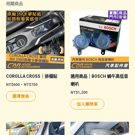
相關商品
COROLLA CROSS｜排檔貼
通用商品｜BOSCH 蝸牛高低音
喇叭
價
NT$
600
–
NT$
750
格
NT$
1,200
此
範
選擇規格
圍：
產
NT$600
加入購物車
品
到
NT$750
有
多
種