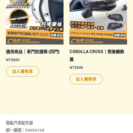
款
式。
可
在
產
品
頁
通用商品｜車門防撞條 (四門)
COROLLA CROSS｜照後鏡飾
面
蓋
NT$
650
選
NT$
690
加入購物車
擇
加入購物車
選
項
衛點汽車配件屋
統一編號：50656158