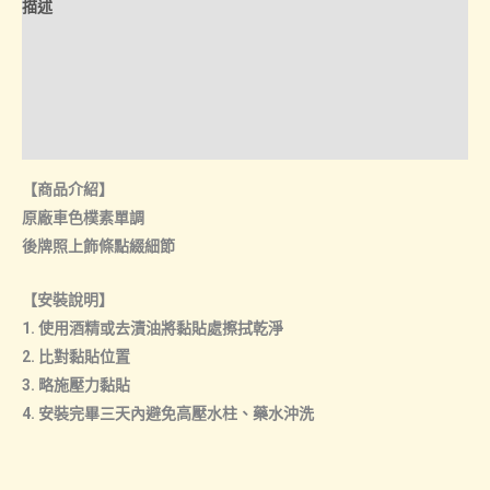
描述
上
飾
額外資訊
條
諮詢管道-線上購買
數
量
諮詢管道-門市取貨
【商品介紹】
原廠車色樸素單調
後牌照上飾條點綴細節
【安裝說明】
1. 使用酒精或去漬油將黏貼處擦拭乾淨
2. 比對黏貼位置
3. 略施壓力黏貼
4. 安裝完畢三天內避免高壓水柱、藥水沖洗