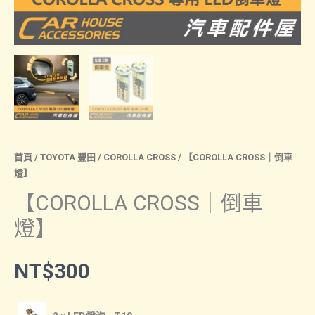
首頁
/
TOYOTA 豐田
/
COROLLA CROSS
/ 【COROLLA CROSS｜倒車
燈】
【COROLLA CROSS｜倒車
燈】
NT$
300