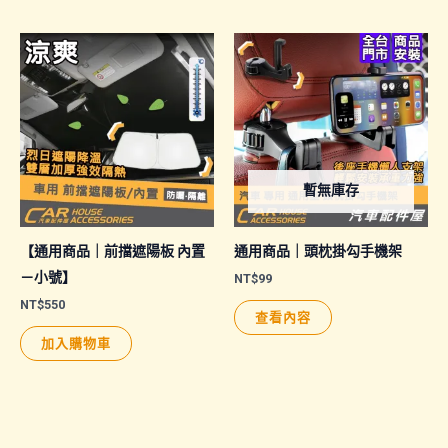
暫無庫存
【通用商品｜前擋遮陽板 內置
通用商品｜頭枕掛勾手機架
－小號】
NT$
99
NT$
550
查看內容
加入購物車