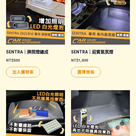
SENTRA｜牌照燈總成
SENTRA｜迎賓氣氛燈
NT$
500
NT$
1,400
此
加入購物車
選擇規格
產
品
有
多
種
款
式。
可