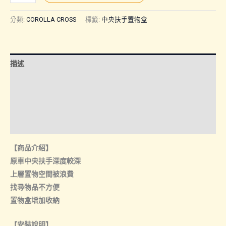
CROSS
｜
分類:
COROLLA CROSS
標籤:
中央扶手置物盒
中
央
扶
描述
手
置
額外資訊
物
諮詢管道-線上購買
盒
數
諮詢管道-門市取貨
量
【商品介紹】
原車中央扶手深度較深
上層置物空間被浪費
找尋物品不方便
置物盒增加收納
【安裝說明】