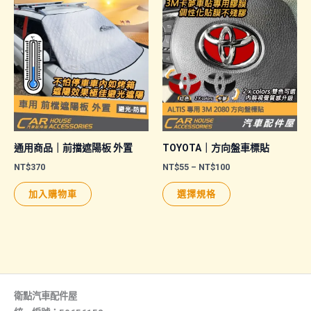
通用商品｜前擋遮陽板 外置
TOYOTA｜方向盤車標貼
價
NT$
370
NT$
55
–
NT$
100
格
此
範
加入購物車
選擇規格
圍：
產
NT$55
品
到
NT$100
有
多
種
款
衛點汽車配件屋