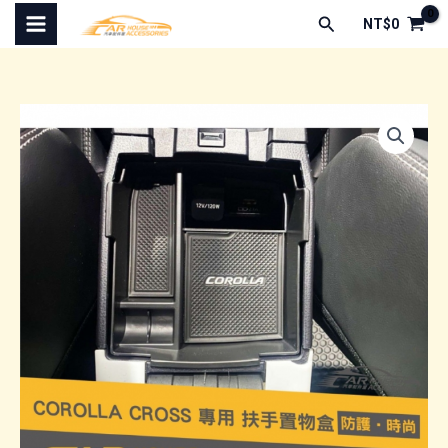
跳
搜
NT$
0
至
尋
主
要
內
容