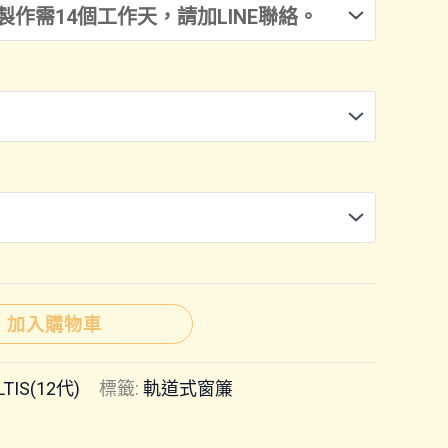
範
圍：
NT$3,300
到
NT$7,500
加入購物車
LTIS(12代)
標籤:
軌道式窗簾