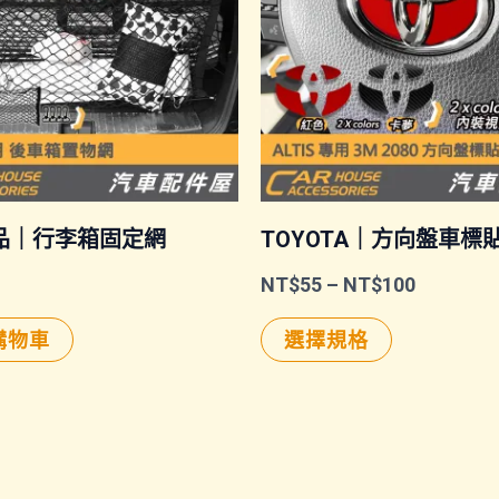
品｜行李箱固定網
TOYOTA｜方向盤車標
價
NT$
55
–
NT$
100
格
此
範
購物車
選擇規格
圍：
產
NT$55
品
到
NT$100
有
多