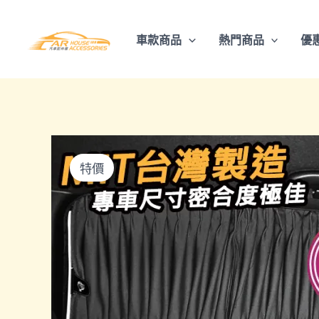
跳
至
車款商品
熱門商品
優
主
要
內
容
特價