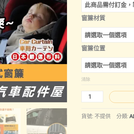
窗簾材質
窗簾位置
清除
ALTIS(12
代)
貨號:
不提供
分類:
A
｜
軌