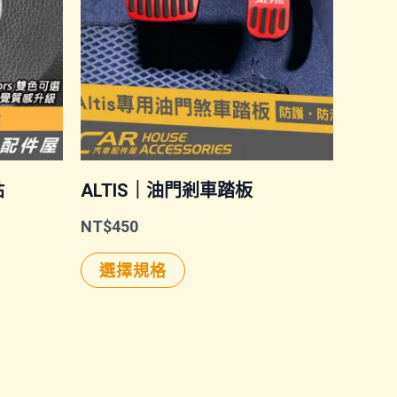
貼
ALTIS｜油門剎車踏板
NT$
450
此
選擇規格
產
品
有
多