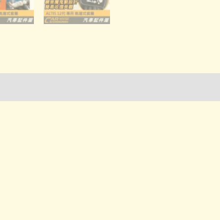
道
式
窗
簾
(台
詢管道-門市取貨
灣
製)
數
量