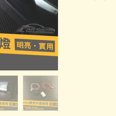
套
箱
燈
數
量