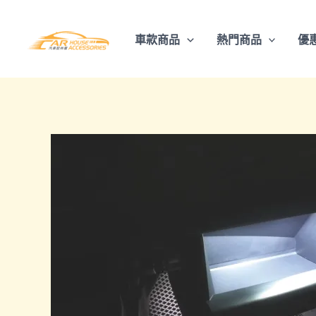
跳
至
車款商品
熱門商品
優
主
要
內
容