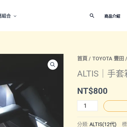
搜
惠組合
商品介紹
尋
首頁
/
TOYOTA 豐田
ALTIS｜手
NT$
800
ALTIS
｜
分類:
ALTIS(12代)
標
手