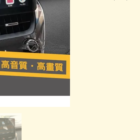
乘
安
卓
機
數
量