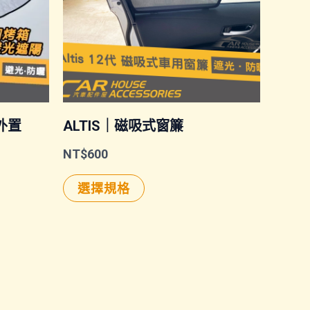
外置
ALTIS｜磁吸式窗簾
NT$
600
此
選擇規格
產
品
有
多
種