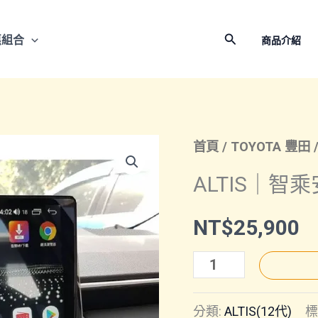
搜
惠組合
商品介紹
尋
首頁
/
TOYOTA 豐田
ALTIS｜智
NT$
25,900
ALTIS
｜
分類:
ALTIS(12代)
標
智