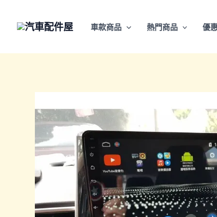
跳
至
車款商品
熱門商品
優
主
要
內
容