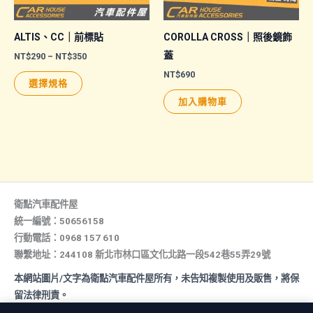
品
頁
ALTIS、CC｜前標貼
COROLLA CROSS｜照後鏡飾
面
蓋
價
NT$
290
–
NT$
350
格
選
NT$
690
此
範
選擇規格
擇
圍：
產
NT$290
加入購物車
選
品
到
NT$350
項
有
多
種
款
式。
衛點汽車配件屋
可
統一編號：50656158
行動電話：0968 157 610
在
聯繫地址：244108 新北市林口區文化北路一段542巷55弄29號
產
品
本網站圖片/文字為衛點汽車配件屋所有，未告知複製使用及販售，將保
頁
留法律刑責。
面
All rights reserved. Copyright © 2026 汽車配件屋. Powered by 汽