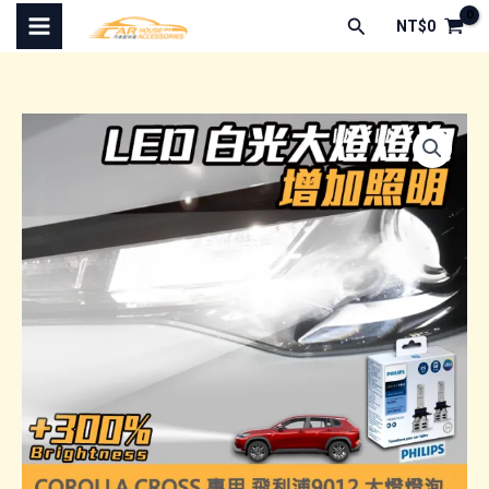
跳
搜
NT$
0
至
尋
主
要
內
容