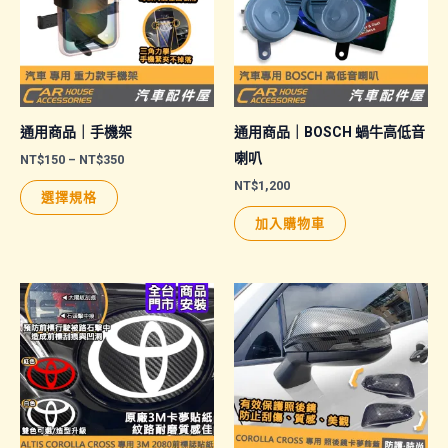
通用商品｜手機架
通用商品｜BOSCH 蝸牛高低音
喇叭
價
NT$
150
–
NT$
350
格
NT$
1,200
此
範
選擇規格
圍：
產
NT$150
加入購物車
品
到
NT$350
有
多
種
款
式。
可
在
產