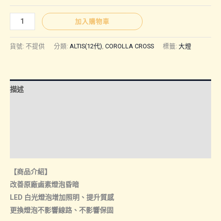
圍：
ALTIS、
加入購物車
CC
NT$2,50
｜
貨號:
不提供
分類:
ALTIS(12代)
,
COROLLA CROSS
標籤:
大燈
9012
大
到
燈
描述
數
NT$3,50
量
額外資訊
諮詢管道-線上購買
諮詢管道-門市取貨
【商品介紹】
改善原廠鹵素燈泡昏暗
LED 白光燈泡增加照明、提升質感
更換燈泡不影響線路、不影響保固