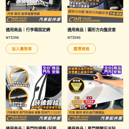
通用商品｜行李箱固定網
通用商品｜圓形方向盤皮套
NT$
390
NT$
590
此
加入購物車
選擇規格
產
品
有
多
種
款
式。
可
在
產
品
通用商品｜車門防撞條 (前兩
通用商品｜尾門開關反光貼