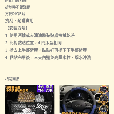
防止門碗刮傷
拆除時不留殘膠
方便DIY黏貼
抗刮、耐曬實用
【安裝方法】
1. 使用酒精或去漬油將黏貼處擦拭乾淨
2. 比對黏貼位置，4 門版型相同
3. 撕去上半部背膠，黏貼好再撕下下半部背膠
4. 黏貼完畢後，三天內避免高壓水柱、藥水沖洗
相關商品