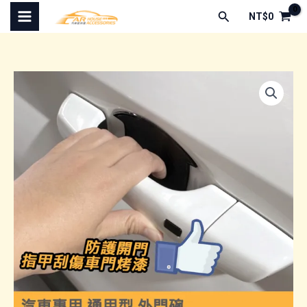
跳
搜
NT$
0
至
尋
主
要
內
容