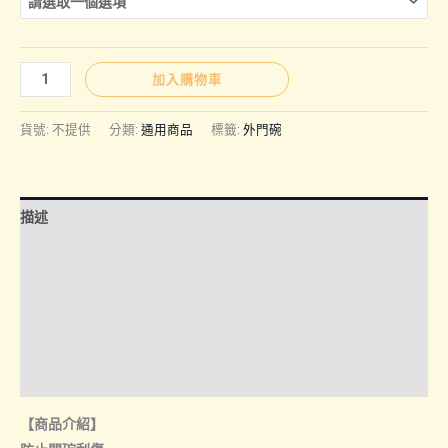
通
加入購物車
用
商
貨號:
不提供
分類:
通用商品
標籤:
外門碗
品
｜
TPU
描述
外
門
額外資訊
碗
各車款適用尺寸
(前
兩
諮詢管道-線上購買
門)
諮詢管道-門市取貨
數
量
【商品介紹】