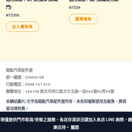
頁
門)
NT$
39
面
NT$
350
此
選擇規格
選
產
加入購物車
擇
品
選
有
項
多
種
款
式。
衛點汽車配件屋
可
統一編號：50656158
行動電話：0968 157 610
在
聯繫地址：244108 新北市林口區文化北路一段542巷55弄29號
產
品
本網站圖片/文字為衛點汽車配件屋所有，未告知複製使用及販售，將保
頁
留法律刑責。
面
All rights reserved. Copyright © 2026 汽車配件屋. Powered by 汽
現僅提供門市取貨/安裝之服務，各店存貨狀況請加入各店 LINE 詢問，謝
車配件屋.
選
謝支持。
關閉
擇