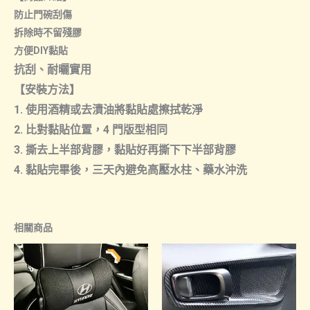
防止門碗刮傷
拆除時不留殘膠
方便DIY黏貼
抗刮、耐曬實用
【安裝方法】
1. 使用酒精或去漬油將黏貼處擦拭乾淨
2. 比對黏貼位置，4 門版型相同
3. 撕去上半部背膠，黏貼好再撕下下半部背膠
4. 黏貼完畢後，三天內避免高壓水柱、藥水沖洗
相關商品