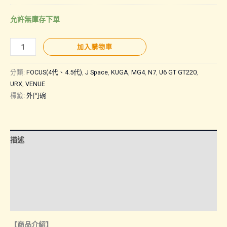
允許無庫存下單
【通
加入購物車
用
商
分類:
FOCUS(4代、4.5代)
,
J Space
,
KUGA
,
MG4
,
N7
,
U6 GT GT220
,
品
URX
,
VENUE
標籤:
外門碗
｜
TPU
外
門
描述
碗
額外資訊
－
小
諮詢管道-線上購買
號】
諮詢管道-門市取貨
數
量
【商品介紹】