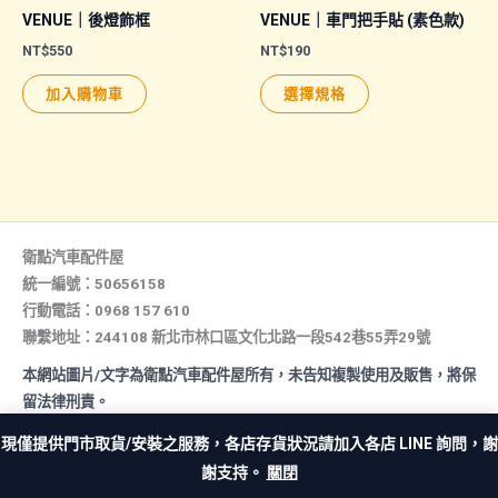
VENUE｜後燈飾框
VENUE｜車門把手貼 (素色款)
NT$
550
NT$
190
此
加入購物車
選擇規格
產
品
有
多
種
款
衛點汽車配件屋
式。
統一編號：50656158
行動電話：0968 157 610
可
聯繫地址：244108 新北市林口區文化北路一段542巷55弄29號
在
產
本網站圖片/文字為衛點汽車配件屋所有，未告知複製使用及販售，將保
品
留法律刑責。
頁
All rights reserved. Copyright © 2026 汽車配件屋. Powered by 汽
現僅提供門市取貨/安裝之服務，各店存貨狀況請加入各店 LINE 詢問，謝
車配件屋.
面
謝支持。
關閉
選