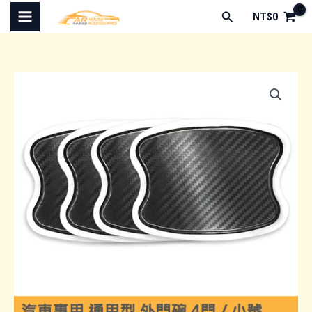
跳
搜
NT$
0
至
尋
主
要
內
容