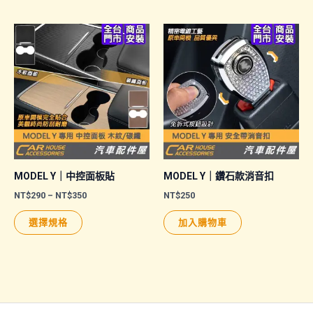
MODEL Y｜中控面板貼
MODEL Y｜鑽石款消音扣
價
NT$
290
–
NT$
350
NT$
250
格
此
範
選擇規格
加入購物車
圍：
產
NT$290
品
到
NT$350
有
多
種