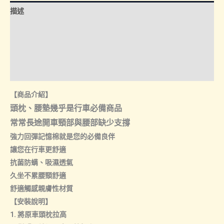
量
描述
額外資訊
諮詢管道-線上購買
諮詢管道-門市取貨
【商品介紹】
頭枕、腰墊幾乎是行車必備商品
常常長途開車頸部與腰部缺少支撐
強力回彈記憶棉就是您的必備良伴
讓您在行車更舒適
抗菌防螨、吸濕透氣
久坐不累腰頸舒適
舒適觸感親膚性材質
【安裝說明】
1. 將原車頭枕拉高