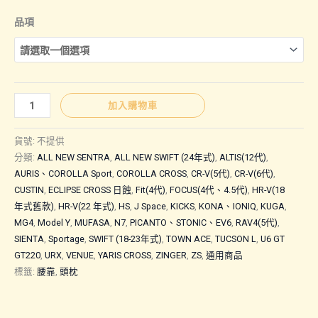
格
品項
範
圍：
通
加入購物車
用
NT$290
商
貨號:
不提供
品
分類:
ALL NEW SENTRA
,
ALL NEW SWIFT (24年式)
,
ALTIS(12代)
,
AURIS、COROLLA Sport
,
COROLLA CROSS
,
CR-V(5代)
,
CR-V(6代)
,
｜
到
CUSTIN
,
ECLIPSE CROSS 日蝕
,
Fit(4代)
,
FOCUS(4代、4.5代)
,
HR-V(18
記
年式舊款)
,
HR-V(22 年式)
,
HS
,
J Space
,
KICKS
,
KONA、IONIQ
,
KUGA
,
憶
NT$390
MG4
,
Model Y
,
MUFASA
,
N7
,
PICANTO、STONIC、EV6
,
RAV4(5代)
,
頭
SIENTA
,
Sportage
,
SWIFT (18-23年式)
,
TOWN ACE
,
TUCSON L
,
U6 GT
枕
GT220
,
URX
,
VENUE
,
YARIS CROSS
,
ZINGER
,
ZS
,
通用商品
腰
標籤:
腰靠
,
頭枕
靠
數