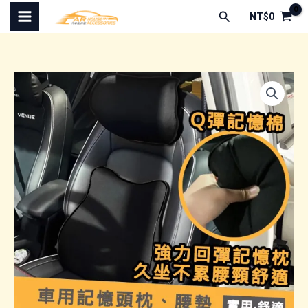
跳
搜
NT$
0
至
尋
主
要
內
容