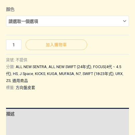
顏色
通
加入購物車
用
商
貨號:
不提供
品
分類:
ALL NEW SENTRA
,
ALL NEW SWIFT (24年式)
,
FOCUS(4代、4.5
代)
,
HS
,
J Space
,
KICKS
,
KUGA
,
MUFASA
,
N7
,
SWIFT (18-23年式)
,
URX
,
｜
ZS
,
通用商品
平
標籤:
方向盤皮套
把
方
向
盤
描述
皮
額外資訊
套