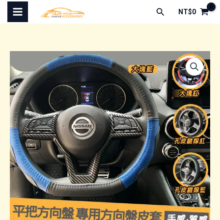
跳
搜
NT$
0
至
尋
主
要
內
容