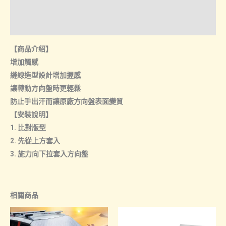
數
諮詢管道-線上購買
量
諮詢管道-門市取貨
【商品介紹】
增加觸感
縫線造型設計增加握感
讓轉動方向盤時更輕鬆
防止手出汗而讓原廠方向盤表面變質
【安裝說明】
1. 比對版型
2. 先從上方套入
3. 施力向下拉套入方向盤
相關商品