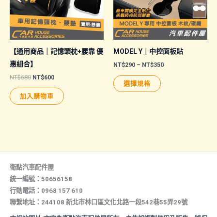
【通用商品｜記憶頭枕+腰靠 優
MODEL Y｜中控面板貼
惠組合】
價
NT$
290
–
NT$
350
格
原
目
NT$
680
NT$
600
此
範
選擇規格
始
前
圍：
產
價
價
NT$290
加入購物車
格：
格：
品
到
NT$680。
NT$600。
NT$350
有
多
種
款
式。
衛點汽車配件屋
可
統一編號：50656158
行動電話：0968 157 610
在
聯繫地址：244108 新北市林口區文化北路一段542巷55弄29號
產
品