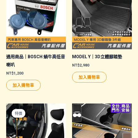
通用商品｜BOSCH 蝸牛高低音
MODEL Y｜3D立體腳踏墊
喇叭
NT$
2,980
NT$
1,200
加入購物車
加入購物車
特價
特價