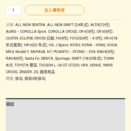
通
加入購物車
用
商
分類:
ALL NEW SENTRA
,
ALL NEW SWIFT (24年式)
,
ALTIS(12代)
,
品
AURIS、COROLLA Sport
,
COROLLA CROSS
,
CR-V(5代)
,
CR-V(6代)
,
CUSTIN
,
ECLIPSE CROSS 日蝕
,
Fit(4代)
,
FOCUS(4代、4.5代)
,
HR-V(18
｜
年式舊款)
,
HR-V(22 年式)
,
HS
,
J Space
,
KICKS
,
KONA、IONIQ
,
KUGA
,
椅
MG4
,
Model Y
,
MUFASA
,
N7
,
PICANTO、STONIC、EV6
,
RAV4(5代)
,
背
RAV4(6代)
,
Santa Fe
,
SIENTA
,
Sportage
,
SWIFT (18-23年式)
,
TOWN
S
ACE
,
TOYOTA 豐田
,
TUCSON L
,
U6 GT GT220
,
URX
,
VENUE
,
YARIS
形
CROSS
,
ZINGER
,
ZS
,
通用商品
掛
標籤:
掛勾
,
椅背S形掛勾
勾
數
量
描述
額外資訊
諮詢管道-線上購買