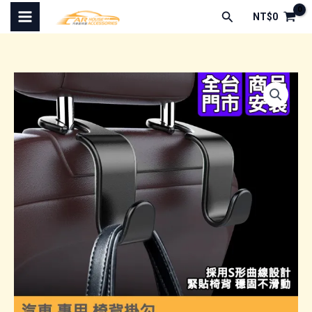
跳
搜
NT$
0
至
尋
主
要
內
容