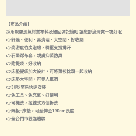
床
諮詢管道-門市取貨
休
旅
【商品介紹】
車
採用親膚透氣材質布料及慢回彈記憶眠 讓您舒適清爽一夜好眠
用
👉舒適、便利、易清理、大空間、好收納
數
👉高密度竹炭泡綿，釋壓支撐排汗
量
👉石墨烯布套，親膚抑菌防臭
👉附提袋，好收納
👉床墊提袋加大設計，可將薄被枕頭一起收納
👉床墊大空間，可雙人車宿
👉30秒簡易快速安裝
👉免工具、免充氣、好便利
👉可機洗，拉鍊式方便拆洗
👉隔板+床墊，可延伸至190cm長度
👉全台門市親臨體驗