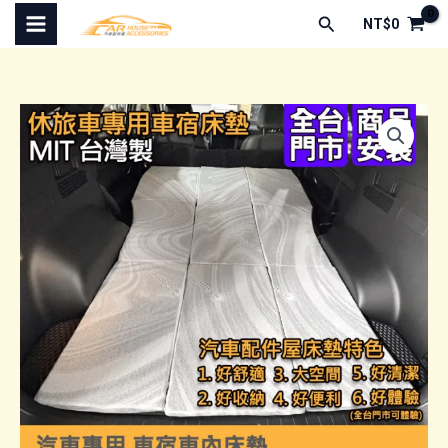
跳
搜
NT$
0
至
尋
主
要
內
容