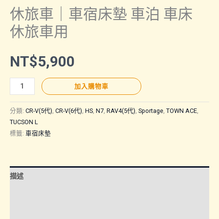
休旅車｜車宿床墊 車泊 車床
休旅車用
NT$
5,900
休
加入購物車
旅
車
分類:
CR-V(5代)
,
CR-V(6代)
,
HS
,
N7
,
RAV4(5代)
,
Sportage
,
TOWN ACE
,
｜
TUCSON L
標籤:
車宿床墊
車
宿
床
墊
描述
車
額外資訊
泊
車
諮詢管道-線上購買