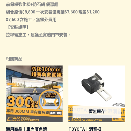
前保桿強化樑+防石網 優惠組
惠
組合原價$8,800 一次安裝優惠價$7,600 現省$1,200
組
$7,600 含施工，無額外費用
合】
【安裝說明】
數
拉桿需施工，建議至實體門市安裝。
量
相關商品
暫無庫存
通用商品｜車內廣角鏡
TOYOTA｜消音扣