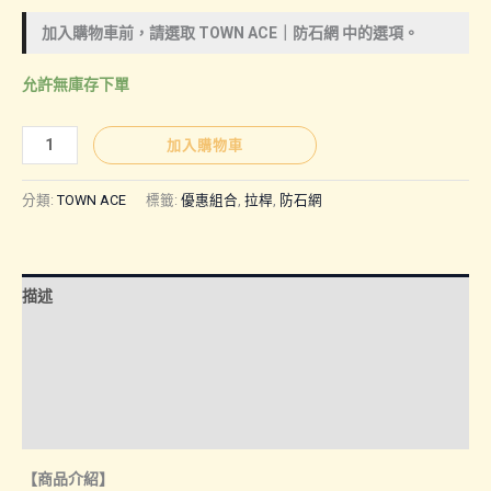
加入購物車前，請選取
TOWN ACE｜防石網
中的選項。
允許無庫存下單
【TOWN
加入購物車
ACE
｜
分類:
TOWN ACE
標籤:
優惠組合
,
拉桿
,
防石網
前
保
桿
描述
強
化
額外資訊
樑
諮詢管道-線上購買
+防
石
諮詢管道-門市取貨
網
【商品介紹】
優