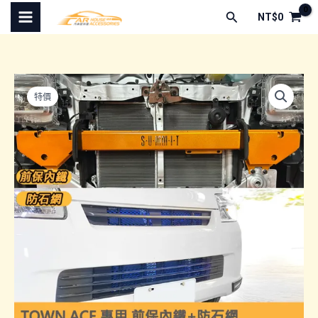
跳
搜
NT$
0
至
尋
主
要
內
特價
容