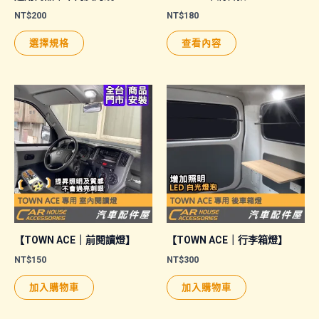
NT$
200
NT$
180
此
選擇規格
查看內容
產
品
有
多
種
款
式。
可
在
產
品
【TOWN ACE｜前閱讀燈】
【TOWN ACE｜行李箱燈】
頁
NT$
150
NT$
300
面
加入購物車
加入購物車
選
擇