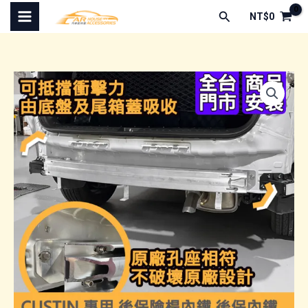
跳
搜
NT$
0
至
尋
主
要
內
容