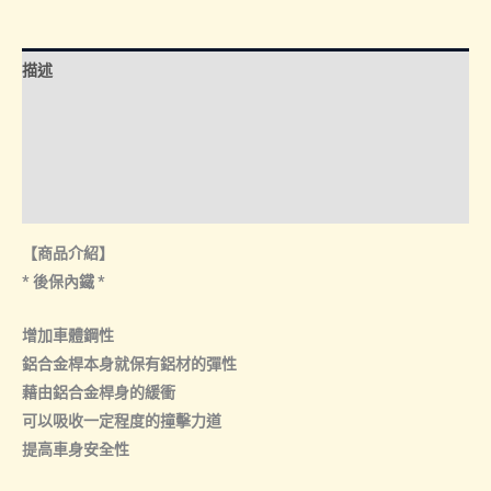
內
鐵
描述
+倒
車
額外資訊
燈
諮詢管道-線上購買
兩
件
諮詢管道-門市取貨
組】
【商品介紹】
數
* 後保內鐵 *
量
增加車體鋼性
鋁合金桿本身就保有鋁材的彈性
藉由鋁合金桿身的緩衝
可以吸收一定程度的撞擊力道
提高車身安全性