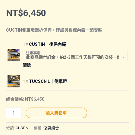
NT$
6,450
CUSTIN倒車燈需拆保桿，建議與後保內鐵一起安裝
1 ×
CUSTIN｜後保內鐵
注意事項
清除
1 ×
TUCSON L｜倒車燈
組合價格:
NT$
6,450
【CUSTIN
加入購物車
｜
後
分類:
CUSTIN
標籤:
優惠組合
保