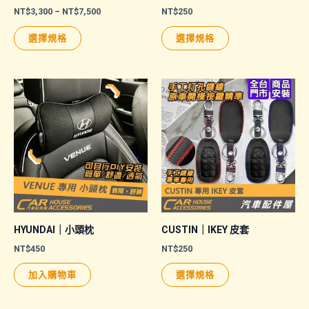
價
NT$
3,300
–
NT$
7,500
NT$
250
格
此
此
範
選擇規格
選擇規格
圍：
產
產
NT$3,300
品
品
到
NT$7,500
有
有
多
多
種
種
款
款
式。
式。
可
可
在
在
產
產
品
品
HYUNDAI｜小頭枕
CUSTIN｜IKEY 皮套
頁
頁
NT$
450
NT$
250
面
面
此
加入購物車
選擇規格
選
選
產
擇
擇
品