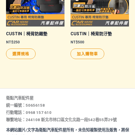
式。
可
在
產
品
CUSTIN｜椅背防踢墊
CUSTIN｜椅背防汙墊
頁
NT$
250
NT$
500
面
此
選擇規格
加入購物車
選
產
擇
品
選
有
項
多
種
款
衛點汽車配件屋
式。
統一編號：50656158
行動電話：0968 157 610
可
聯繫地址：244108 新北市林口區文化北路一段542巷55弄29號
在
產
本網站圖片/文字為衛點汽車配件屋所有，未告知複製使用及販售，將保