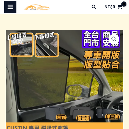
跳
搜
NT$
0
至
尋
主
要
內
容