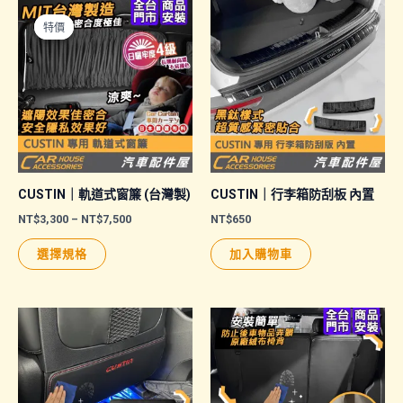
特價
特價
CUSTIN｜軌道式窗簾 (台灣製)
CUSTIN｜行李箱防刮板 內置
價
NT$
3,300
–
NT$
7,500
NT$
650
格
此
範
選擇規格
加入購物車
圍：
產
NT$3,300
品
到
NT$7,500
有
多
種
款