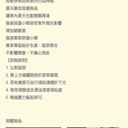
短暫停車回來車內已成烤箱
夏天最佳首選商品
讓車內夏天也能輕鬆降溫
後座孩童小睡易受車外燈光影響
增加遮蔽度
後座乘客舒適小睡
專車專版設計生產、版型密合
不影響開窗、不擔心飛走
【安裝說明】
1. 比對版型
2. 將上方磁鐵吸附於原車窗框
3. 若有需要可自行填貼溝槽於下方
4. 使用酒精或去漬油清潔填貼處
5. 略施壓力黏貼即可
相關商品