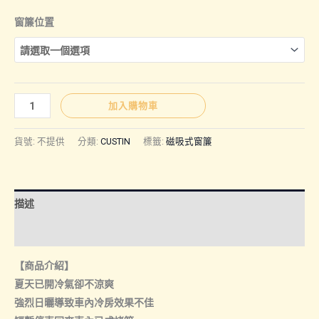
窗簾位置
CUSTIN
加入購物車
｜
磁
貨號:
不提供
分類:
CUSTIN
標籤:
磁吸式窗簾
吸
式
窗
描述
簾
數
額外資訊
量
【商品介紹】
夏天已開冷氣卻不涼爽
強烈日曬導致車內冷房效果不佳